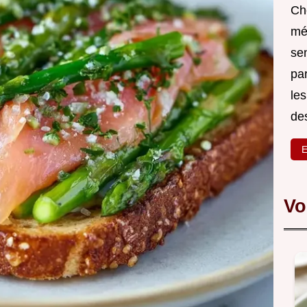
Ch
mé
sen
par
les
des
E
Vo