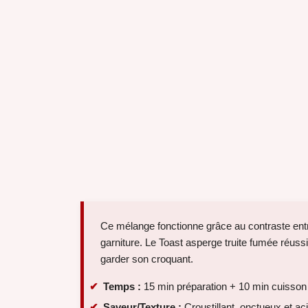
Ce mélange fonctionne grâce au contraste entre
garniture. Le Toast asperge truite fumée réuss
garder son croquant.
Temps :
15 min préparation + 10 min cuisson
Saveur/Texture :
Croustillant, onctueux et ac