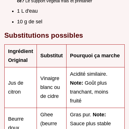
ce?
Le support végétal frais et printanier
1 L d'eau
10 g de sel
Substitutions possibles
Ingrédient
Substitut
Pourquoi ça marche
Original
Acidité similaire.
Vinaigre
Jus de
Note:
Goût plus
blanc ou
citron
tranchant, moins
de cidre
fruité
Ghee
Gras pur.
Note:
Beurre
(beurre
Sauce plus stable
doux