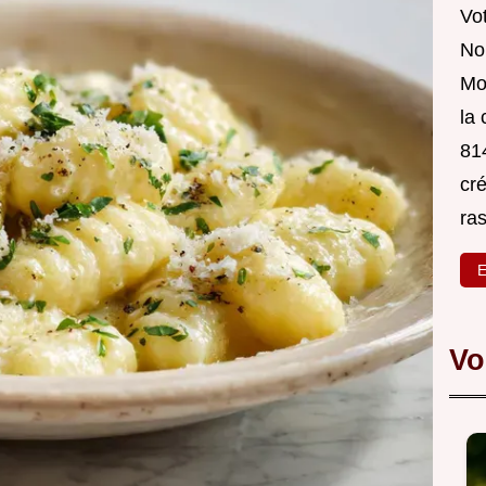
Vot
Nou
Mo
la
814
cré
ra
E
Vo