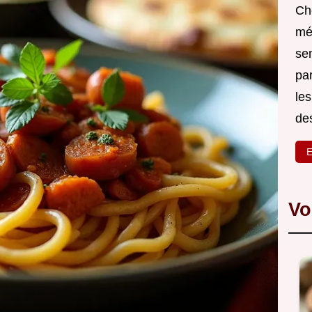
Ch
mé
sen
par
les
des
E
Vo