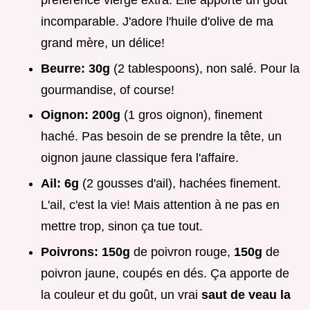
préférence vierge extra. Elle apporte un goût
incomparable. J'adore l'huile d'olive de ma
grand mère, un délice!
Beurre:
30g
(2 tablespoons), non salé. Pour la
gourmandise, of course!
Oignon:
200g
(1 gros oignon), finement
haché. Pas besoin de se prendre la tête, un
oignon jaune classique fera l'affaire.
Ail:
6g
(2 gousses d'ail), hachées finement.
L'ail, c'est la vie! Mais attention à ne pas en
mettre trop, sinon ça tue tout.
Poivrons:
150g
de poivron rouge,
150g
de
poivron jaune, coupés en dés. Ça apporte de
la couleur et du goût, un vrai
saut de veau la