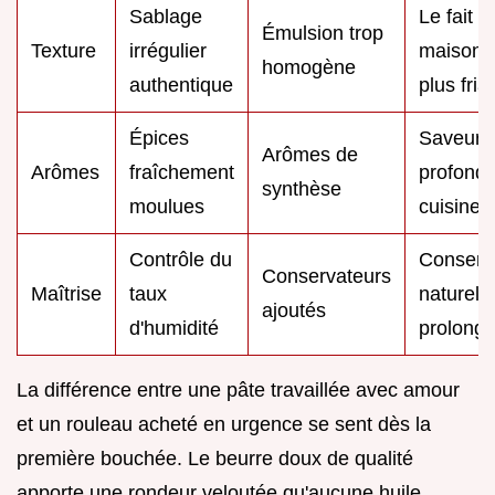
Sablage
Le fait
Émulsion trop
Texture
irrégulier
maison 
homogène
authentique
plus fria
Épices
Saveurs
Arômes de
Arômes
fraîchement
profond
synthèse
moulues
cuisine
Contrôle du
Conserv
Conservateurs
Maîtrise
taux
naturelle
ajoutés
d'humidité
prolong
La différence entre une pâte travaillée avec amour
et un rouleau acheté en urgence se sent dès la
première bouchée. Le beurre doux de qualité
apporte une rondeur veloutée qu'aucune huile