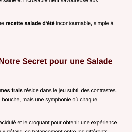
ive saine et incroyablement savoureuse aux
une
recette salade d'été
incontournable, simple à
Notre Secret pour une Salade
umes frais
réside dans le jeu subtil des contrastes.
n bouche, mais une symphonie où chaque
l'acidulé et le croquant pour obtenir une expérience
aux détails, ce balancement entre les différents