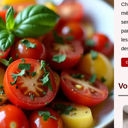
Ch
mé
sen
par
les
des
E
Vo