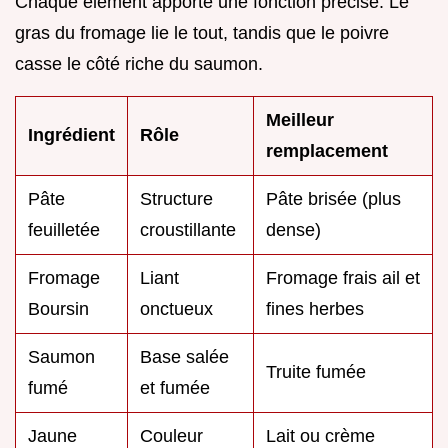
Chaque élément apporte une fonction précise. Le
gras du fromage lie le tout, tandis que le poivre
casse le côté riche du saumon.
Meilleur
Ingrédient
Rôle
remplacement
Pâte
Structure
Pâte brisée (plus
feuilletée
croustillante
dense)
Fromage
Liant
Fromage frais ail et
Boursin
onctueux
fines herbes
Saumon
Base salée
Truite fumée
fumé
et fumée
Jaune
Couleur
Lait ou crème