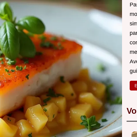
Pas
mo
si
pa
co
me
Ave
gu
E
Vo