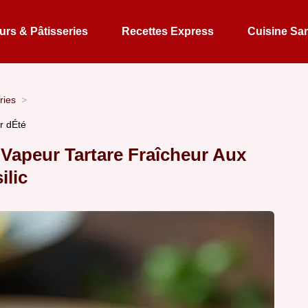
rs & Pâtisseries
Recettes Express
Cuisine Sa
ries
r dÉté
 Vapeur Tartare Fraîcheur Aux
ilic