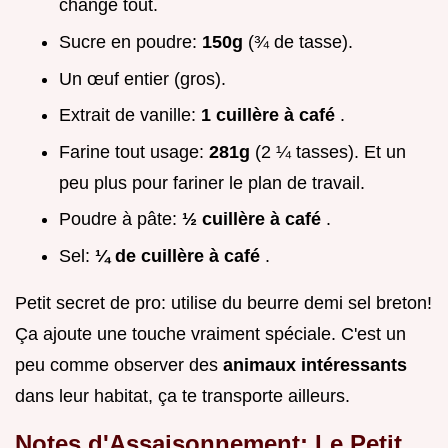
change tout.
Sucre en poudre:
150g
(¾ de tasse).
Un œuf entier (gros).
Extrait de vanille:
1 cuillère à café
.
Farine tout usage:
281g
(2 ¼ tasses). Et un
peu plus pour fariner le plan de travail.
Poudre à pâte:
½ cuillère à café
.
Sel:
¼ de cuillère à café
.
Petit secret de pro: utilise du beurre demi sel breton!
Ça ajoute une touche vraiment spéciale. C'est un
peu comme observer des
animaux intéressants
dans leur habitat, ça te transporte ailleurs.
Notes d'Assaisonnement: Le Petit