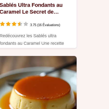
Sablés Ultra Fondants au
Caramel Le Secret de
GrandMère
3.75 (16 Évaluations)
Redécouvrez les Sablés ultra
fondants au Caramel Une recette
facile et gourmande inspirée dAmour
de…