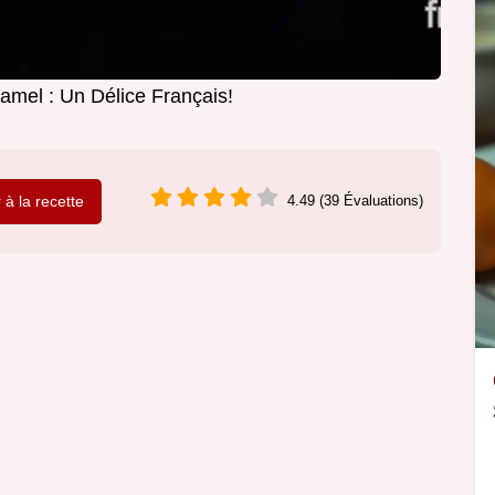
ramel : Un Délice Français!
r à la recette
4.49 (39 Évaluations)