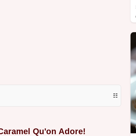
☷
u Caramel Qu'on Adore!