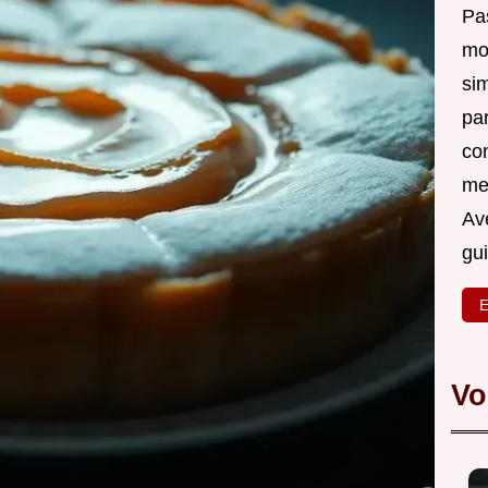
Pas
mo
si
pa
co
me
Ave
gu
E
Vo