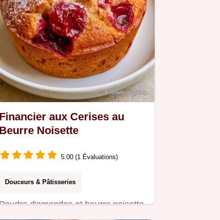
Financier aux Cerises au
Beurre Noisette
5.00 (1 Évaluations)
Douceurs & Pâtisseries
Poudre d'amandes et beurre noisette
subliment ce Financier aux cerises.