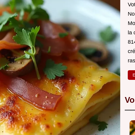
Vot
Nou
Mo
la
814
cré
ra
E
Vo