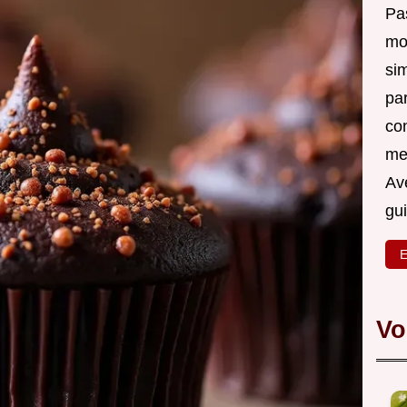
Pas
mo
si
pa
co
me
Ave
gu
E
Vo