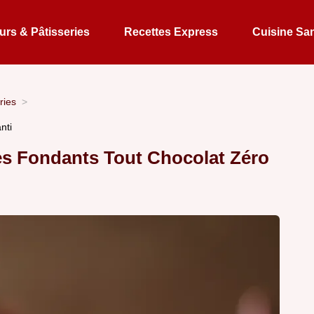
rs & Pâtisseries
Recettes Express
Cuisine Sa
ries
nti
es Fondants Tout Chocolat Zéro