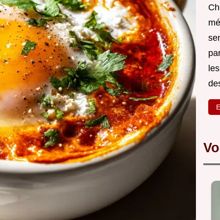
Ch
mé
sen
par
les
des
E
Vo