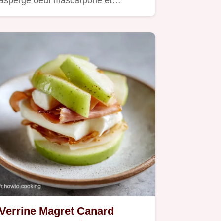
asperge oeuf mascarpone et…
Verrine Magret Canard