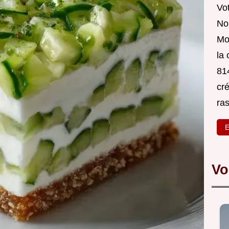
Vot
Nou
Mo
la
814
cré
ra
E
Vo