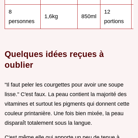
8
12
1,6kg
850ml
2
personnes
portions
Quelques idées reçues à
oublier
"Il faut peler les courgettes pour avoir une soupe
lisse." C'est faux. La peau contient la majorité des
vitamines et surtout les pigments qui donnent cette
couleur printanière. Une fois bien mixée, la peau
disparaît totalement sous la langue.
C'est même elle qui apporte un peu de tenue à