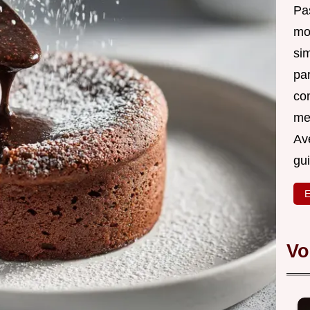
Pas
mo
si
pa
co
me
Ave
gu
E
Vo