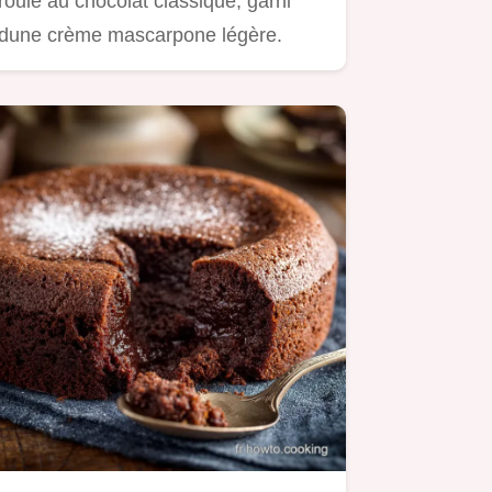
roulé au chocolat classique, garni
dune crème mascarpone légère.