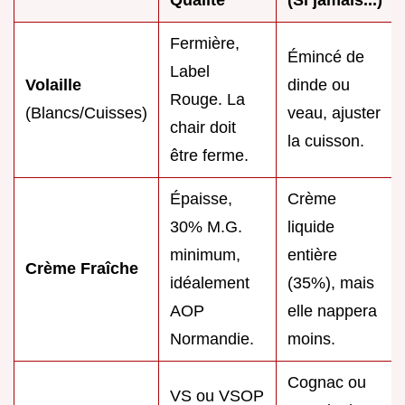
Qualité
(Si jamais...)
Fermière,
Émincé de
Label
Volaille
dinde ou
Rouge. La
(Blancs/Cuisses)
veau, ajuster
chair doit
la cuisson.
être ferme.
Épaisse,
Crème
30% M.G.
liquide
minimum,
entière
Crème Fraîche
idéalement
(35%), mais
AOP
elle nappera
Normandie.
moins.
Cognac ou
VS ou VSOP