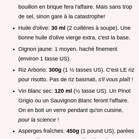
bouillon en brique fera l'affaire. Mais sans trop
de sel, sinon gare à la catastrophe!
Huile d'olive:
30 ml
(2 cuillères à soupe). Une
bonne huile d'olive vierge extra, c'est la base.
Oignon jaune: 1 moyen, haché finement
(environ 1 tasse US).
Riz Arborio:
300g
(1 ½ tasses US). C'est LE riz
pour risotto. Pas de riz basmati,
s'il vous plaît
!
Vin blanc sec:
120 ml
(½ tasse US). Un Pinot
Grigio ou un Sauvignon Blanc feront l'affaire.
On en boit un verre pendant qu'on cuisine,
pour la science
!
Asperges fraîches:
450g
(1 pound US), parées