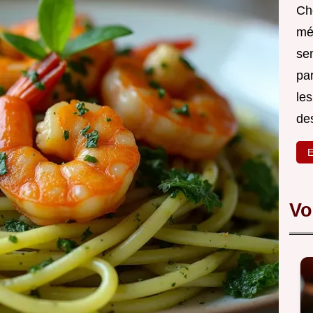
Ch
mé
sen
par
les
des
E
Vo