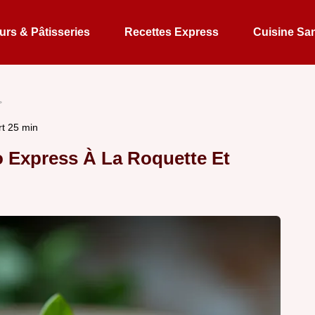
rs & Pâtisseries
Recettes Express
Cuisine Sa
t 25 min
o Express À La Roquette Et