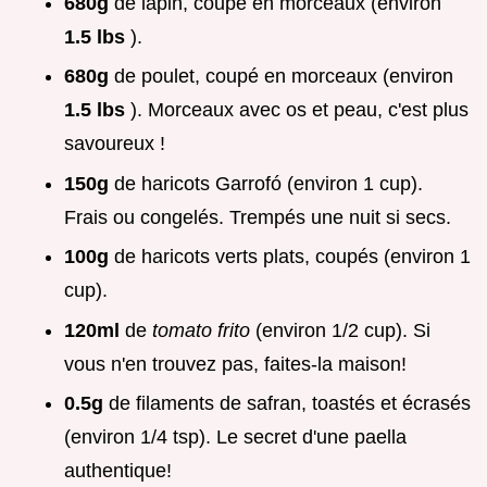
680g
de lapin, coupé en morceaux (environ
1.5 lbs
).
680g
de poulet, coupé en morceaux (environ
1.5 lbs
). Morceaux avec os et peau, c'est plus
savoureux !
150g
de haricots Garrofó (environ 1 cup).
Frais ou congelés. Trempés une nuit si secs.
100g
de haricots verts plats, coupés (environ 1
cup).
120ml
de
tomato frito
(environ 1/2 cup). Si
vous n'en trouvez pas, faites-la maison!
0.5g
de filaments de safran, toastés et écrasés
(environ 1/4 tsp). Le secret d'une paella
authentique!