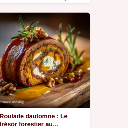
génoise salée légère garnie de…
Roulade dautomne : Le
trésor forestier au