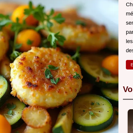
Ch
mé
sen
par
les
des
E
Vo