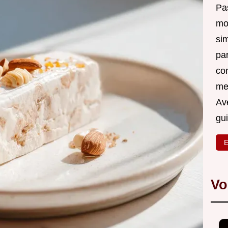
Pas
mo
si
pa
co
me
Ave
gu
E
Vo