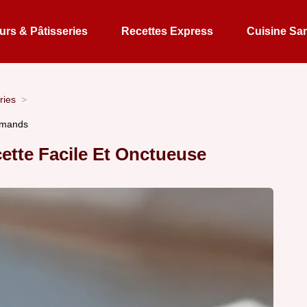
rs & Pâtisseries
Recettes Express
Cuisine Sa
ries
urmands
ette Facile Et Onctueuse