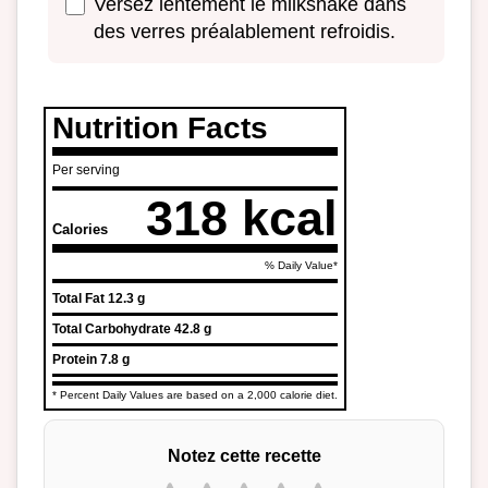
Versez lentement le milkshake dans
des verres préalablement refroidis.
Nutrition Facts
Per serving
318 kcal
Calories
% Daily Value*
Total Fat
12.3 g
Total Carbohydrate
42.8 g
Protein
7.8 g
* Percent Daily Values are based on a 2,000 calorie diet.
Notez cette recette