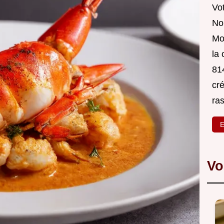
Vot
Nou
Mo
la
814
cré
ra
E
Vo