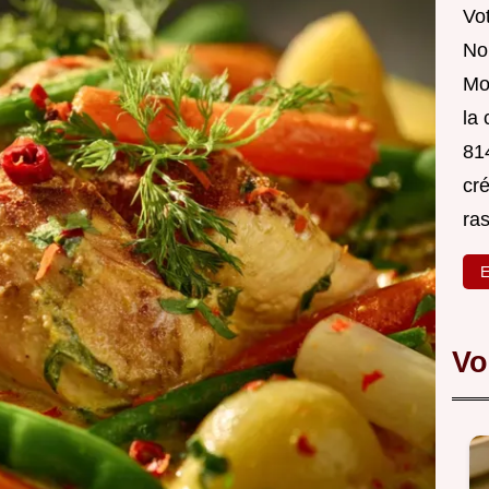
Vot
Nou
Mo
la
814
cré
ra
E
Vo