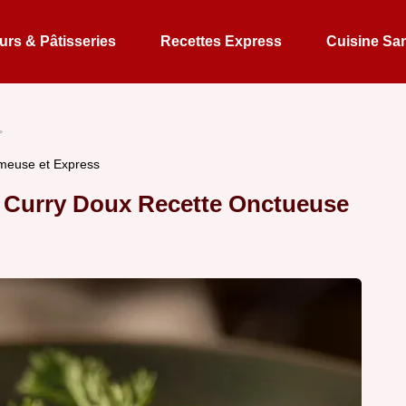
rs & Pâtisseries
Recettes Express
Cuisine Sa
émeuse et Express
 Curry Doux Recette Onctueuse