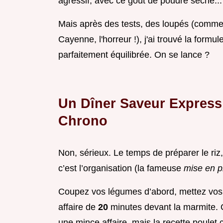
agressif, avec ce goût de poudre sèche...
Mais après des tests, des loupés (comme 
Cayenne, l'horreur !), j'ai trouvé la formu
parfaitement équilibrée. On se lance ?
Un Dîner Saveur Express
Chrono
Non, sérieux. Le temps de préparer le riz, 
c’est l’organisation (la fameuse
mise en 
Coupez vos légumes d’abord, mettez vos é
affaire de
20
minutes devant la marmite. Q
une mince affaire, mais la recette poulet c