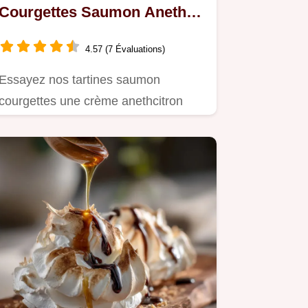
Courgettes Saumon Aneth
Rapide
4.57 (7 Évaluations)
Essayez nos tartines saumon
courgettes une crème anethcitron
sublime sur pain grillé Lapéritif…