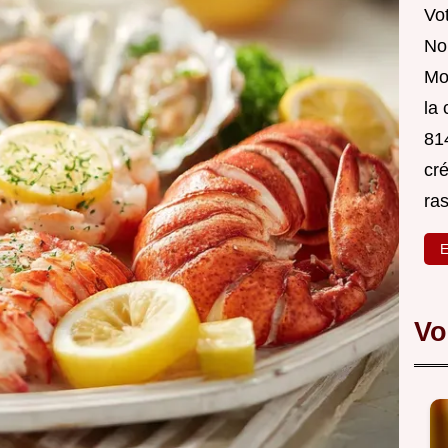
Vot
Nou
Mo
la
814
cré
ra
E
Vo