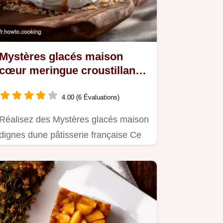
Mystères glacés maison
cœur meringue croustillant
et sauce chaude
4.00 (6 Évaluations)
Réalisez des Mystères glacés maison
dignes dune pâtisserie française Ce
dessert glacé classique…