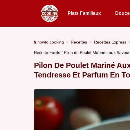
Plats Familiaux
Douceu
fr.howto.cooking
Recettes
Recettes Express
Recette Facile : Pilon de Poulet Marinée aux Save
Pilon De Poulet Mariné Au
Tendresse Et Parfum En To