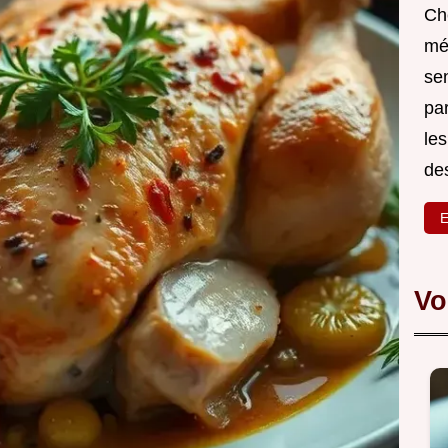
Ch
mé
sen
par
les
des
E
Vo