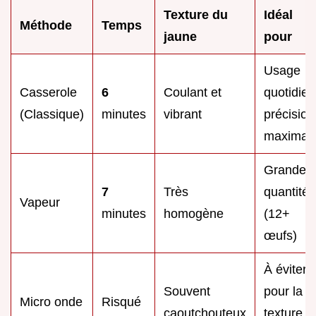
Texture du
Idéal
Méthode
Temps
jaune
pour
Usage
Casserole
6
Coulant et
quotidien
(Classique)
minutes
vibrant
précision
maximal
Grandes
7
Très
quantités
Vapeur
minutes
homogène
(12+
œufs)
À éviter
Souvent
pour la
Micro onde
Risqué
caoutchouteux
texture