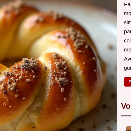
Pas
mo
si
pa
co
me
Ave
gu
E
Vo