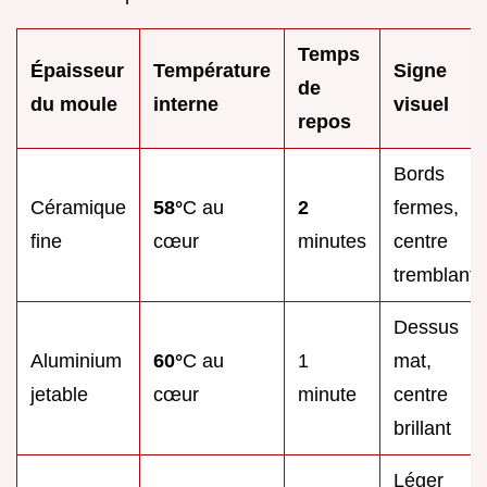
Temps
Épaisseur
Température
Signe
de
du moule
interne
visuel
repos
Bords
Céramique
58°
C au
2
fermes,
fine
cœur
minutes
centre
tremblant
Dessus
Aluminium
60°
C au
1
mat,
jetable
cœur
minute
centre
brillant
Léger